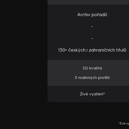
Archiv pořadů
-
-
150+ českých i zahraničních titulů
SD kvalita
5 rodinných profilů
Živé vysílání*
*Živé v