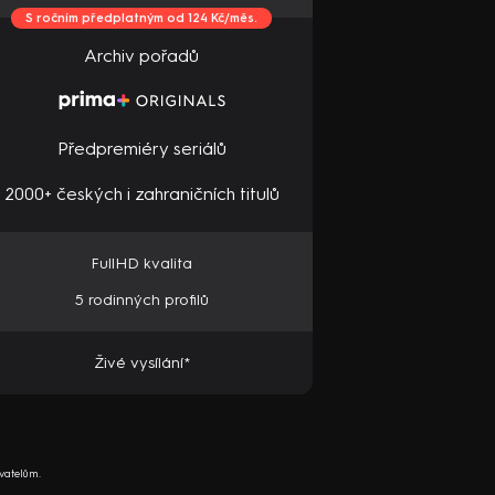
S ročním předplatným od 124 Kč/měs.
Archiv pořadů
Předpremiéry seriálů
2000+ českých i zahraničních titulů
FullHD kvalita
5 rodinných profilů
Živé vysílání*
vatelům.