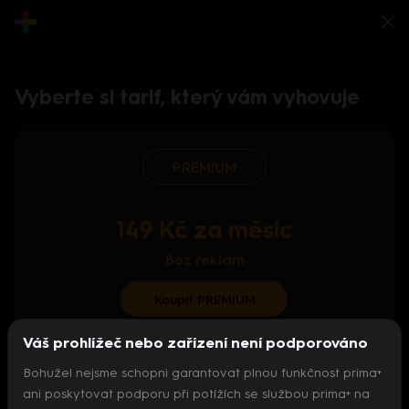
Vyberte si tarif, který vám vyhovuje
PREMIUM
149 Kč za měsíc
Bez reklam
Koupit PREMIUM
Váš prohlížeč nebo zařízení není podporováno
S ročním předplatným od 124 Kč/měs.
Bohužel nejsme schopni garantovat plnou funkčnost prima+
Archiv pořadů
ani poskytovat podporu při potížích se službou prima+ na