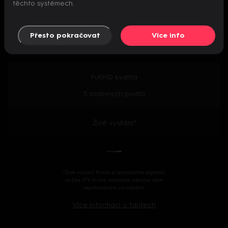
těchto systémech.
Předpremiéry seriálů
Přesto pokračovat
Více info
2000+ českých i zahraničních titulů
FullHD kvalita
5 rodinných profilů
Živé vysílání*
*Živé vysílání Prima je samostatná digitální
služba FTV Prima, dostupná zdarma všem
registrovaným uživatelům.
Více informací o tarifech