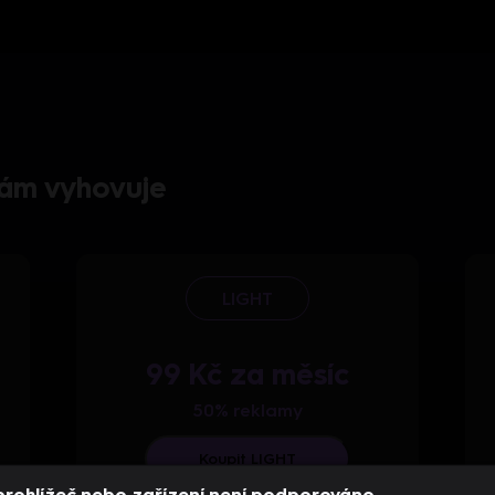
 vám vyhovuje
LIGHT
99 Kč za měsíc
50% reklamy
Koupit LIGHT
prohlížeč nebo zařízení není podporováno