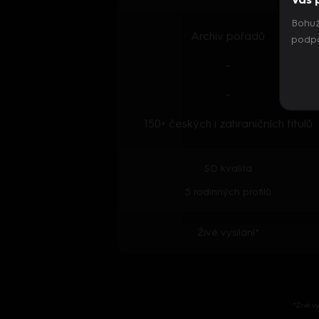
Bohuž
Archiv pořadů
podpo
-
-
150+ českých i zahraničních titulů
SD kvalita
5 rodinných profilů
Živé vysílání*
*Živé v