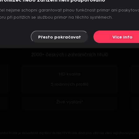
el nejsme schopni garantovat plnou funkčnost prima+ ani poskytov
Archiv pořadů
ru při potížích se službou prima+ na těchto systémech.
Přesto pokračovat
Více info
Předpremiéry seriálů
2000+ českých i zahraničních titulů
HD kvalita
5 rodinných profilů
Živé vysílání*
ysílání Prima je samostatná digitální služba FTV Prima, dostupná zdarma všem registrovaným uži