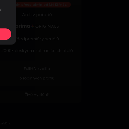
S ročním předplatným od 124 Kč/měs.
at
Archiv pořadů
Předpremiéry seriálů
2000+ českých i zahraničních titulů
FullHD kvalita
5 rodinných profilů
Živé vysílání*
vatelům.