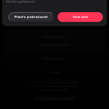
těchto systémech.
Předpremiéry seriálů
Přesto pokračovat
Více info
2000+ českých i zahraničních titulů
FullHD kvalita
5 rodinných profilů
Živé vysílání*
*Živé vysílání Prima je samostatná digitální
služba FTV Prima, dostupná zdarma všem
registrovaným uživatelům.
Více informací o tarifech