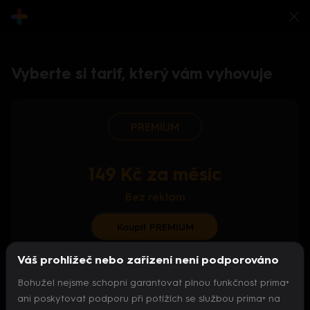
Vyberte si tarif, který vám vyhovuje
PREMIUM
149 Kč za měsíc
Bez reklam
Koupit PREMIUM
Váš prohlížeč nebo zařízení není podporováno
S ročním předplatným od 124 Kč/měs.
Bohužel nejsme schopni garantovat plnou funkčnost prima+
Archiv pořadů
ani poskytovat podporu při potížích se službou prima+ na