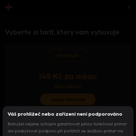
Vyberte si tarif, který vám vyhovuje
PREMIUM
149 Kč za měsíc
Bez reklam
Koupit PREMIUM
Váš prohlížeč nebo zařízení není podporováno
S ročním předplatným od 124 Kč/měs.
Bohužel nejsme schopni garantovat plnou funkčnost prima+
Archiv pořadů
ani poskytovat podporu při potížích se službou prima+ na