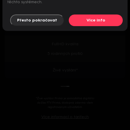
těchto systémech.
Předpremiéry seriálů
Přesto pokračovat
Více info
2000+ českých i zahraničních titulů
FullHD kvalita
5 rodinných profilů
Živé vysílání*
*Živé vysílání Prima je samostatná digitální
služba FTV Prima, dostupná zdarma všem
registrovaným uživatelům.
Více informací o tarifech