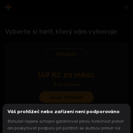
Vyberte si tarif, který vám vyhovuje
PREMIUM
149 Kč za měsíc
Bez reklam
Koupit PREMIUM
Váš prohlížeč nebo zařízení není podporováno
S ročním předplatným od 124 Kč/měs.
Bohužel nejsme schopni garantovat plnou funkčnost prima+
Archiv pořadů
ani poskytovat podporu při potížích se službou prima+ na