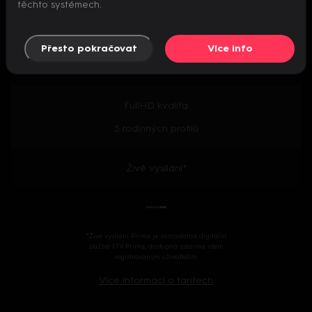
těchto systémech.
Předpremiéry seriálů
Přesto pokračovat
Více info
2000+ českých i zahraničních titulů
FullHD kvalita
5 rodinných profilů
Živé vysílání*
*Živé vysílání Prima je samostatná digitální
služba FTV Prima, dostupná zdarma všem
registrovaným uživatelům.
Více informací o tarifech