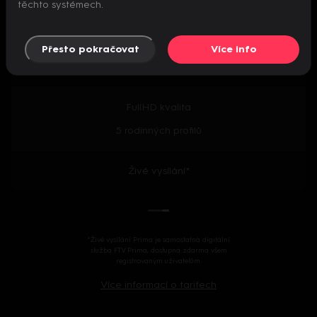
těchto systémech.
Předpremiéry seriálů
Přesto pokračovat
Více info
2000+ českých i zahraničních titulů
FullHD kvalita
5 rodinných profilů
Živé vysílání*
*Živé vysílání Prima je samostatná digitální
služba FTV Prima, dostupná zdarma všem
registrovaným uživatelům.
Více informací o tarifech