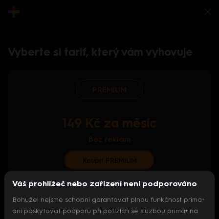
Vyberte si tarif, který vám vyhovuje
PREMIUM
149 Kč za měsíc
Bez reklam
Koupit PREMIUM
Váš prohlížeč nebo zařízení není podporováno
S ročním předplatným od 124 Kč/měs.
Bohužel nejsme schopni garantovat plnou funkčnost prima+
Archiv pořadů
ani poskytovat podporu při potížích se službou prima+ na