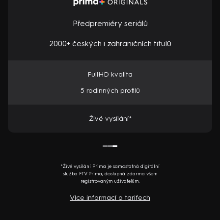
Předpremiéry seriálů
2000+ českých i zahraničních titulů
FullHD kvalita
5 rodinných profilů
Živé vysílání*
*Živé vysílání Prima je samostatná digitální
služba FTV Prima, dostupná zdarma všem
registrovaným uživatelům.
Více informací o tarifech