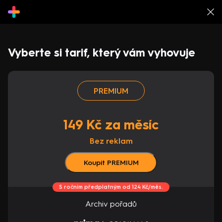
Vyberte si tarif, který vám vyhovuje
PREMIUM
149 Kč za měsíc
Bez reklam
Koupit PREMIUM
S ročním předplatným od 124 Kč/měs.
Archiv pořadů