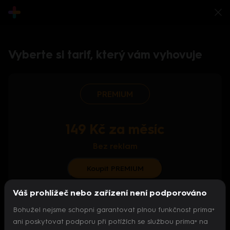
Vyberte si tarif, který vám vyhovuje
PREMIUM
149 Kč za měsíc
Bez reklam
Koupit PREMIUM
Váš prohlížeč nebo zařízení není podporováno
S ročním předplatným od 124 Kč/měs.
Bohužel nejsme schopni garantovat plnou funkčnost prima+
Archiv pořadů
ani poskytovat podporu při potížích se službou prima+ na