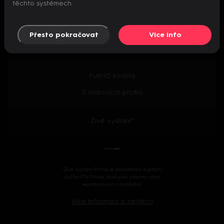
těchto systémech.
Předpremiéry seriálů
Přesto pokračovat
Více info
2000+ českých i zahraničních titulů
FullHD kvalita
5 rodinných profilů
Živé vysílání*
*Živé vysílání Prima je samostatná digitální
služba FTV Prima, dostupná zdarma všem
registrovaným uživatelům.
Více informací o tarifech