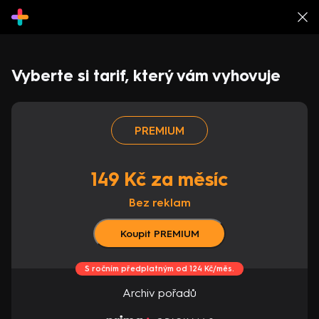
Vyberte si tarif, který vám vyhovuje
PREMIUM
149 Kč za měsíc
Bez reklam
Koupit PREMIUM
S ročním předplatným od 124 Kč/měs.
Archiv pořadů