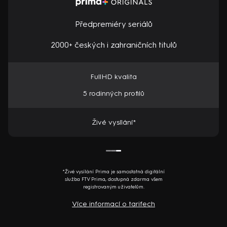
Předpremiéry seriálů
2000+ českých i zahraničních titulů
FullHD kvalita
5 rodinných profilů
Živé vysílání*
*Živé vysílání Prima je samostatná digitální
služba FTV Prima, dostupná zdarma všem
registrovaným uživatelům.
Více informací o tarifech