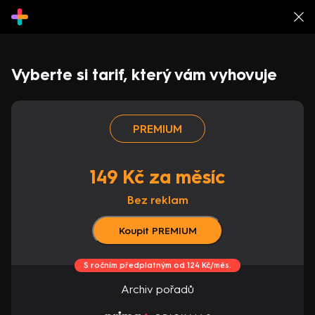
Vyberte si tarif, který vám vyhovuje
PREMIUM
149 Kč za měsíc
Bez reklam
Koupit PREMIUM
S ročním předplatným od 124 Kč/měs.
Archiv pořadů