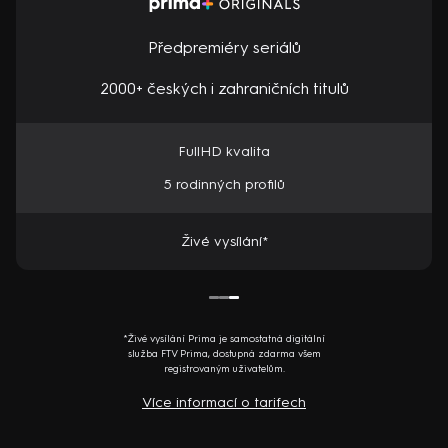
Předpremiéry seriálů
2000+ českých i zahraničních titulů
FullHD kvalita
5 rodinných profilů
Živé vysílání*
*Živé vysílání Prima je samostatná digitální
služba FTV Prima, dostupná zdarma všem
registrovaným uživatelům.
Více informací o tarifech