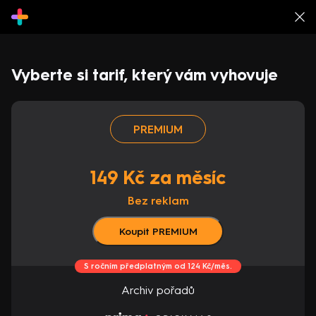
Vyberte si tarif, který vám vyhovuje
PREMIUM
149 Kč za měsíc
Bez reklam
Koupit PREMIUM
S ročním předplatným od 124 Kč/měs.
Archiv pořadů