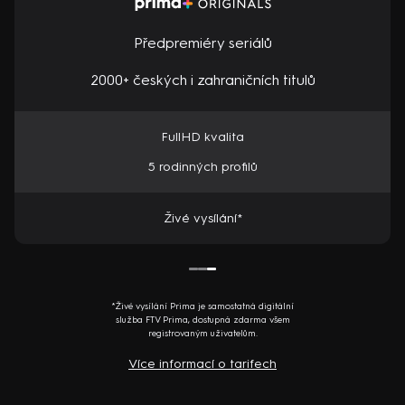
Předpremiéry seriálů
2000+ českých i zahraničních titulů
FullHD kvalita
5 rodinných profilů
Živé vysílání*
*Živé vysílání Prima je samostatná digitální
služba FTV Prima, dostupná zdarma všem
registrovaným uživatelům.
Více informací o tarifech