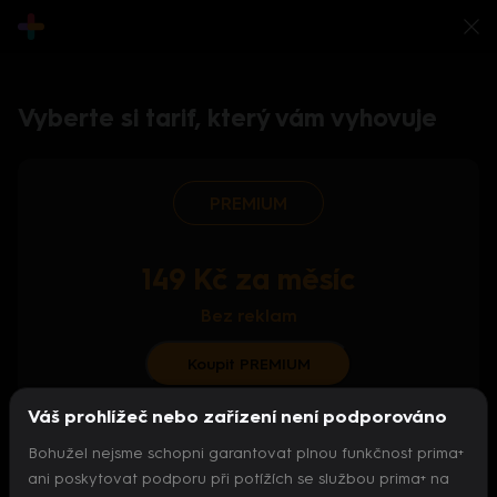
Vyberte si tarif, který vám vyhovuje
PREMIUM
149 Kč za měsíc
Bez reklam
Koupit PREMIUM
Váš prohlížeč nebo zařízení není podporováno
S ročním předplatným od 124 Kč/měs.
Bohužel nejsme schopni garantovat plnou funkčnost prima+
Archiv pořadů
ani poskytovat podporu při potížích se službou prima+ na