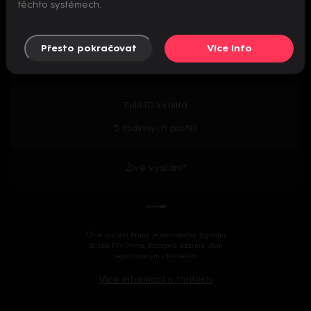
těchto systémech.
Předpremiéry seriálů
Přesto pokračovat
Více info
2000+ českých i zahraničních titulů
FullHD kvalita
5 rodinných profilů
Živé vysílání*
*Živé vysílání Prima je samostatná digitální
služba FTV Prima, dostupná zdarma všem
registrovaným uživatelům.
Více informací o tarifech