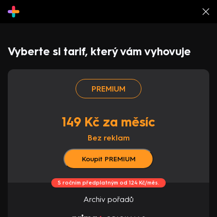
Vyberte si tarif, který vám vyhovuje
PREMIUM
149 Kč za měsíc
Bez reklam
Koupit PREMIUM
S ročním předplatným od 124 Kč/měs.
Archiv pořadů