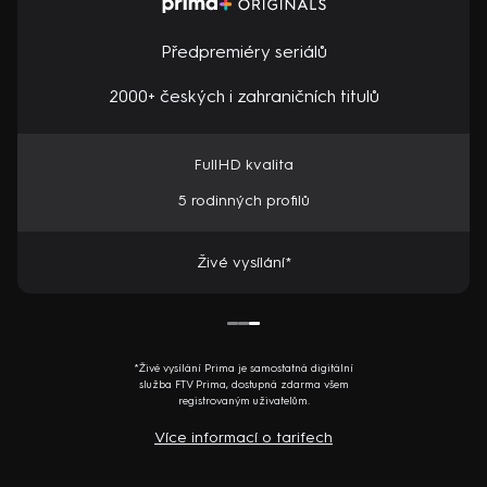
Předpremiéry seriálů
2000+ českých i zahraničních titulů
FullHD kvalita
5 rodinných profilů
Živé vysílání*
*Živé vysílání Prima je samostatná digitální
služba FTV Prima, dostupná zdarma všem
registrovaným uživatelům.
Více informací o tarifech