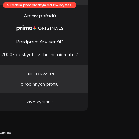
S ročním předplatným od 124 Kč/měs.
Archiv pořadů
Předpremiéry seriálů
2000+ českých i zahraničních titulů
FullHD kvalita
5 rodinných profilů
Živé vysílání*
vatelům.