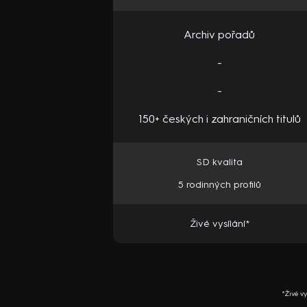
Archiv pořadů
-
-
150+ českých i zahraničních titulů
SD kvalita
5 rodinných profilů
Živé vysílání*
*Živé v