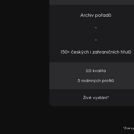
Archiv pořadů
-
-
150+ českých i zahraničních titulů
SD kvalita
5 rodinných profilů
Živé vysílání*
*Živé v