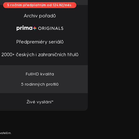
S ročním předplatným od 124 Kč/měs.
Archiv pořadů
Předpremiéry seriálů
2000+ českých i zahraničních titulů
FullHD kvalita
5 rodinných profilů
Živé vysílání*
vatelům.