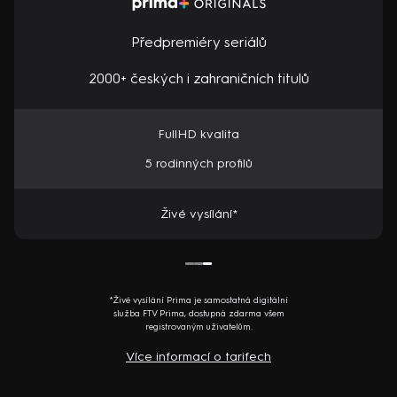
Předpremiéry seriálů
2000+ českých i zahraničních titulů
FullHD kvalita
5 rodinných profilů
Živé vysílání*
*Živé vysílání Prima je samostatná digitální
služba FTV Prima, dostupná zdarma všem
registrovaným uživatelům.
Více informací o tarifech