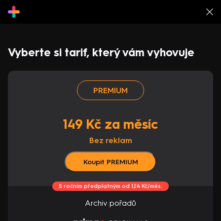
Vyberte si tarif, který vám vyhovuje
PREMIUM
149 Kč za měsíc
Bez reklam
Koupit PREMIUM
S ročním předplatným od 124 Kč/měs.
Archiv pořadů