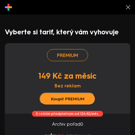
Vyberte si tarif, který vám vyhovuje
PREMIUM
149 Kč za měsíc
Bez reklam
Koupit PREMIUM
S ročním předplatným od 124 Kč/měs.
Archiv pořadů