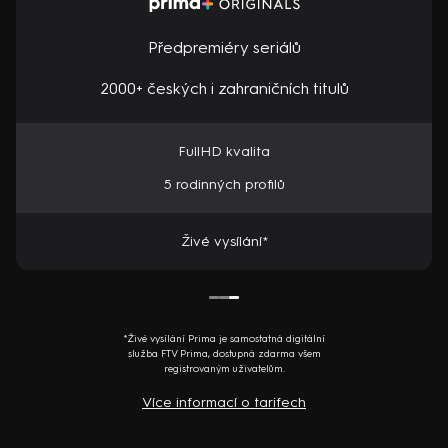
Předpremiéry seriálů
2000+ českých i zahraničních titulů
FullHD kvalita
5 rodinných profilů
Živé vysílání*
*Živé vysílání Prima je samostatná digitální
služba FTV Prima, dostupná zdarma všem
registrovaným uživatelům.
Více informací o tarifech