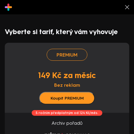
Vyberte si tarif, který vám vyhovuje
PREMIUM
149 Kč za měsíc
Bez reklam
Koupit PREMIUM
S ročním předplatným od 124 Kč/měs.
Archiv pořadů