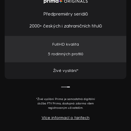
Předpremiéry seriálů
2000+ českých i zahraničních titulů
FullHD kvalita
5 rodinných profilů
Živé vysílání*
*Živé vysílání Prima je samostatná digitální
služba FTV Prima, dostupná zdarma všem
registrovaným uživatelům.
Více informací o tarifech