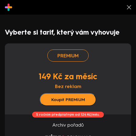
Vyberte si tarif, který vám vyhovuje
PREMIUM
149 Kč za měsíc
Bez reklam
Koupit PREMIUM
S ročním předplatným od 124 Kč/měs.
Archiv pořadů