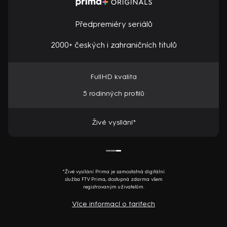
Předpremiéry seriálů
2000+ českých i zahraničních titulů
FullHD kvalita
5 rodinných profilů
Živé vysílání*
*Živé vysílání Prima je samostatná digitální
služba FTV Prima, dostupná zdarma všem
registrovaným uživatelům.
Více informací o tarifech