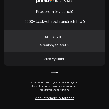
Předpremiéry seriálů
2000+ českých i zahraničních titulů
FullHD kvalita
5 rodinných profilů
Živé vysílání*
*Živé vysílání Prima je samostatná digitální
služba FTV Prima, dostupná zdarma všem
registrovaným uživatelům.
Více informací o tarifech