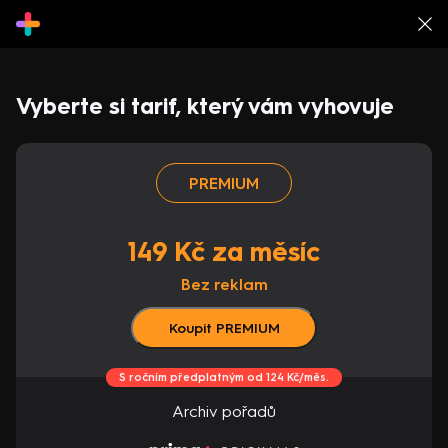
Vyberte si tarif, který vám vyhovuje
PREMIUM
149 Kč za měsíc
Bez reklam
Koupit PREMIUM
S ročním předplatným od 124 Kč/měs.
Archiv pořadů