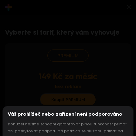
Vyberte si tarif, který vám vyhovuje
PREMIUM
149 Kč za měsíc
Bez reklam
Koupit PREMIUM
Váš prohlížeč nebo zařízení není podporováno
S ročním předplatným od 124 Kč/měs.
Bohužel nejsme schopni garantovat plnou funkčnost prima+
Archiv pořadů
ani poskytovat podporu při potížích se službou prima+ na