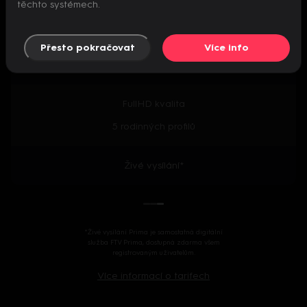
těchto systémech.
Předpremiéry seriálů
Přesto pokračovat
Více info
2000+ českých i zahraničních titulů
FullHD kvalita
5 rodinných profilů
Živé vysílání*
*Živé vysílání Prima je samostatná digitální
služba FTV Prima, dostupná zdarma všem
registrovaným uživatelům.
Více informací o tarifech