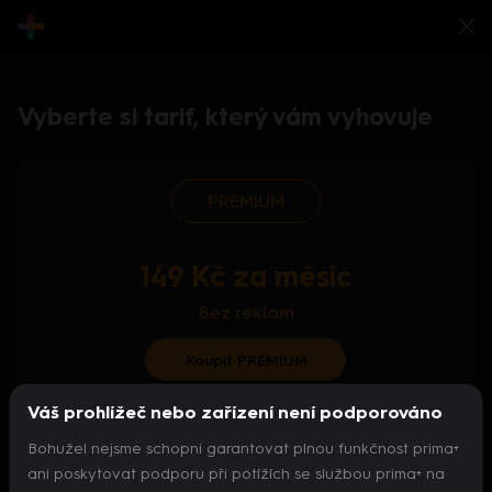
Vyberte si tarif, který vám vyhovuje
PREMIUM
149 Kč za měsíc
Bez reklam
Koupit PREMIUM
Váš prohlížeč nebo zařízení není podporováno
S ročním předplatným od 124 Kč/měs.
Bohužel nejsme schopni garantovat plnou funkčnost prima+
Archiv pořadů
ani poskytovat podporu při potížích se službou prima+ na