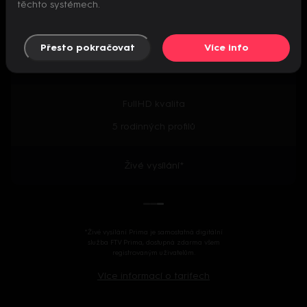
těchto systémech.
Předpremiéry seriálů
Přesto pokračovat
Více info
2000+ českých i zahraničních titulů
FullHD kvalita
5 rodinných profilů
Živé vysílání*
*Živé vysílání Prima je samostatná digitální
služba FTV Prima, dostupná zdarma všem
registrovaným uživatelům.
Více informací o tarifech