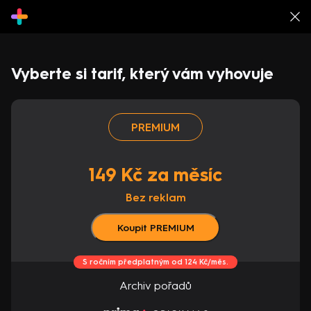
Vyberte si tarif, který vám vyhovuje
PREMIUM
149 Kč za měsíc
Bez reklam
Koupit PREMIUM
S ročním předplatným od 124 Kč/měs.
Archiv pořadů