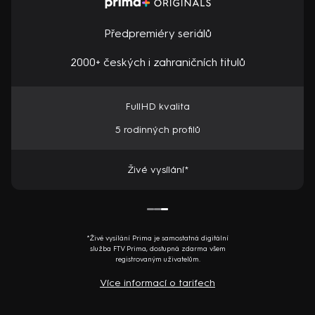
Předpremiéry seriálů
2000+ českých i zahraničních titulů
FullHD kvalita
5 rodinných profilů
Živé vysílání*
*Živé vysílání Prima je samostatná digitální
služba FTV Prima, dostupná zdarma všem
registrovaným uživatelům.
Více informací o tarifech