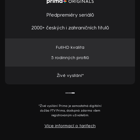
Předpremiéry seriálů
2000+ českých i zahraničních titulů
FullHD kvalita
5 rodinných profilů
Živé vysílání*
*Živé vysílání Prima je samostatná digitální
služba FTV Prima, dostupná zdarma všem
registrovaným uživatelům.
Více informací o tarifech