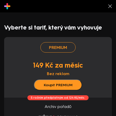
Vyberte si tarif, který vám vyhovuje
PREMIUM
149 Kč za měsíc
Bez reklam
Koupit PREMIUM
S ročním předplatným od 124 Kč/měs.
Archiv pořadů