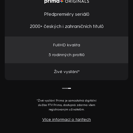
Předpremiéry seriálů
2000+ českých i zahraničních titulů
FullHD kvalita
5 rodinných profilů
Živé vysílání*
*Živé vysílání Prima je samostatná digitální
služba FTV Prima, dostupná zdarma všem
registrovaným uživatelům.
Více informací o tarifech