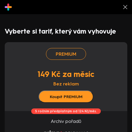
Vyberte si tarif, který vám vyhovuje
PREMIUM
149 Kč za měsíc
Bez reklam
Koupit PREMIUM
S ročním předplatným od 124 Kč/měs.
Archiv pořadů