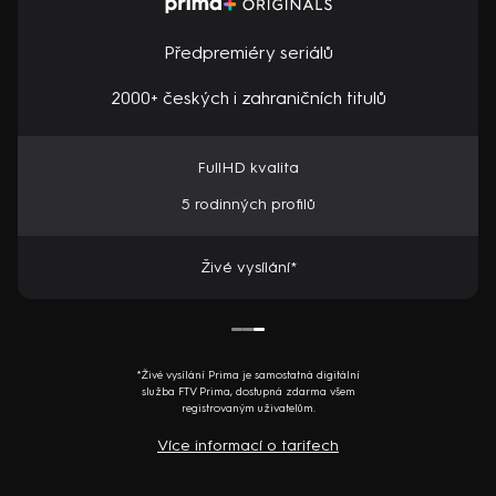
Předpremiéry seriálů
2000+ českých i zahraničních titulů
FullHD kvalita
5 rodinných profilů
Živé vysílání*
*Živé vysílání Prima je samostatná digitální
služba FTV Prima, dostupná zdarma všem
registrovaným uživatelům.
Více informací o tarifech