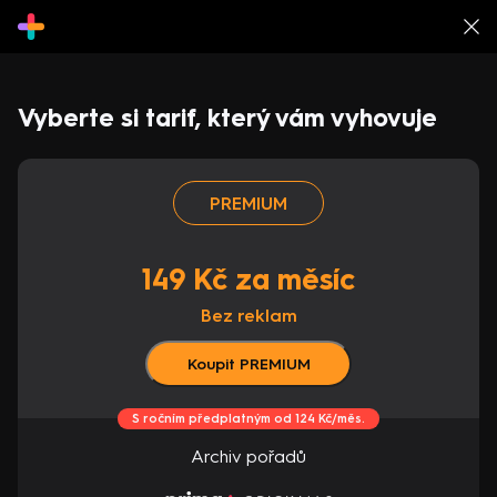
Vyberte si tarif, který vám vyhovuje
PREMIUM
149 Kč za měsíc
Bez reklam
Koupit PREMIUM
S ročním předplatným od 124 Kč/měs.
Archiv pořadů