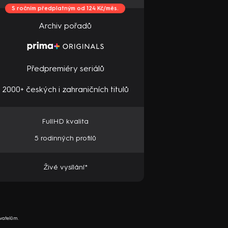
S ročním předplatným od 124 Kč/měs.
Archiv pořadů
Předpremiéry seriálů
2000+ českých i zahraničních titulů
FullHD kvalita
5 rodinných profilů
Živé vysílání*
vatelům.