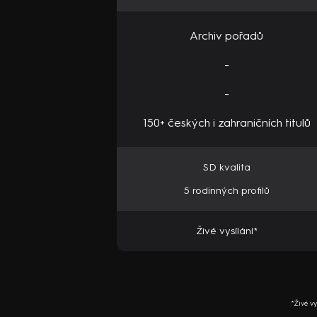
Archiv pořadů
-
-
150+ českých i zahraničních titulů
SD kvalita
5 rodinných profilů
Živé vysílání*
*Živé v