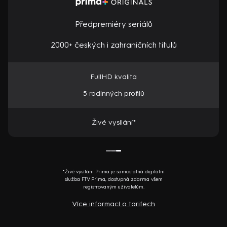
Předpremiéry seriálů
2000+ českých i zahraničních titulů
FullHD kvalita
5 rodinných profilů
Živé vysílání*
*Živé vysílání Prima je samostatná digitální
služba FTV Prima, dostupná zdarma všem
registrovaným uživatelům.
Více informací o tarifech