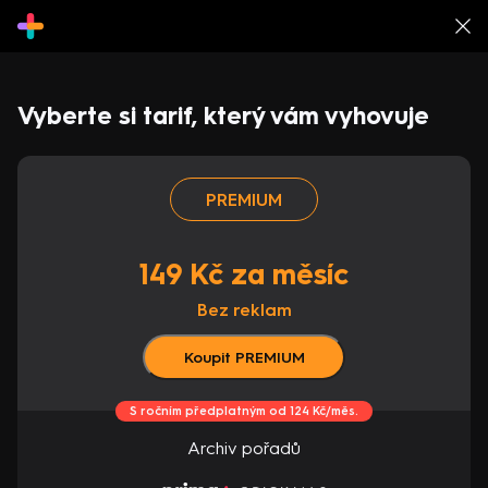
Vyberte si tarif, který vám vyhovuje
PREMIUM
149 Kč za měsíc
Bez reklam
Koupit PREMIUM
S ročním předplatným od 124 Kč/měs.
Archiv pořadů