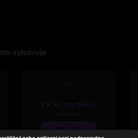
 vám vyhovuje
LIGHT
99 Kč za měsíc
50% reklamy
Koupit LIGHT
prohlížeč nebo zařízení není podporováno