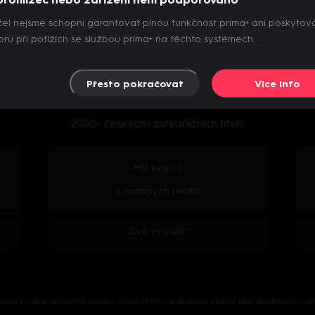
el nejsme schopni garantovat plnou funkčnost prima+ ani poskytov
Archiv pořadů
ru při potížích se službou prima+ na těchto systémech.
Přesto pokračovat
Více info
Předpremiéry seriálů
2000+ českých i zahraničních titulů
HD kvalita
5 rodinných profilů
Živé vysílání*
ysílání Prima je samostatná digitální služba FTV Prima, dostupná zdarma všem registrovaným uži