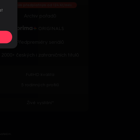
S ročním předplatným od 124 Kč/měs.
at
Archiv pořadů
Předpremiéry seriálů
2000+ českých i zahraničních titulů
FullHD kvalita
5 rodinných profilů
Živé vysílání*
vatelům.