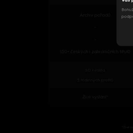
Bohuž
Archiv pořadů
podpo
-
-
150+ českých i zahraničních titulů
SD kvalita
5 rodinných profilů
Živé vysílání*
*Živé v