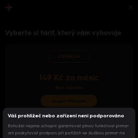
Vyberte si tarif, který vám vyhovuje
PREMIUM
149 Kč za měsíc
Bez reklam
Koupit PREMIUM
Váš prohlížeč nebo zařízení není podporováno
S ročním předplatným od 124 Kč/měs.
Bohužel nejsme schopni garantovat plnou funkčnost prima+
Archiv pořadů
ani poskytovat podporu při potížích se službou prima+ na