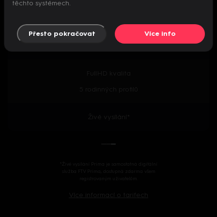
těchto systémech.
Předpremiéry seriálů
Přesto pokračovat
Více info
2000+ českých i zahraničních titulů
FullHD kvalita
5 rodinných profilů
Živé vysílání*
*Živé vysílání Prima je samostatná digitální
služba FTV Prima, dostupná zdarma všem
registrovaným uživatelům.
Více informací o tarifech