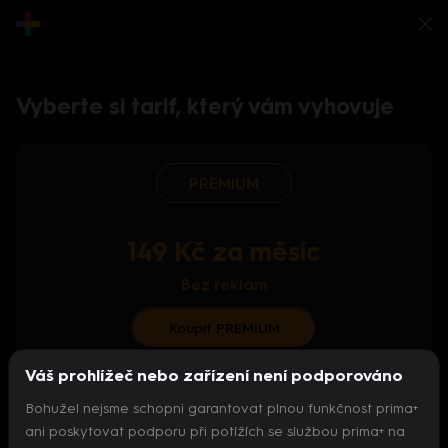
Vyberte si tarif, který vám vyhovuje
PREMIUM
149 Kč za měsíc
Bez reklam
Koupit PREMIUM
Váš prohlížeč nebo zařízení není podporováno
S ročním předplatným od 124 Kč/měs.
Bohužel nejsme schopni garantovat plnou funkčnost prima+
Archiv pořadů
ani poskytovat podporu při potížích se službou prima+ na