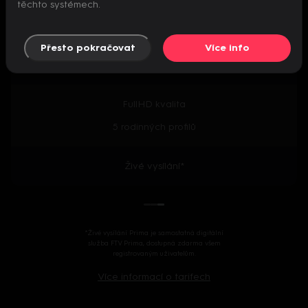
těchto systémech.
Předpremiéry seriálů
Přesto pokračovat
Více info
2000+ českých i zahraničních titulů
FullHD kvalita
5 rodinných profilů
Živé vysílání*
*Živé vysílání Prima je samostatná digitální
služba FTV Prima, dostupná zdarma všem
registrovaným uživatelům.
Více informací o tarifech