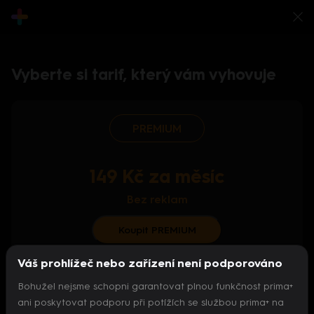
Vyberte si tarif, který vám vyhovuje
PREMIUM
149 Kč za měsíc
Bez reklam
Koupit PREMIUM
Váš prohlížeč nebo zařízení není podporováno
S ročním předplatným od 124 Kč/měs.
Bohužel nejsme schopni garantovat plnou funkčnost prima+
Archiv pořadů
ani poskytovat podporu při potížích se službou prima+ na