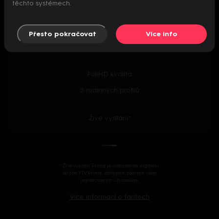
těchto systémech.
Předpremiéry seriálů
Přesto pokračovat
Více info
2000+ českých i zahraničních titulů
FullHD kvalita
5 rodinných profilů
Živé vysílání*
*Živé vysílání Prima je samostatná digitální
služba FTV Prima, dostupná zdarma všem
registrovaným uživatelům.
Více informací o tarifech