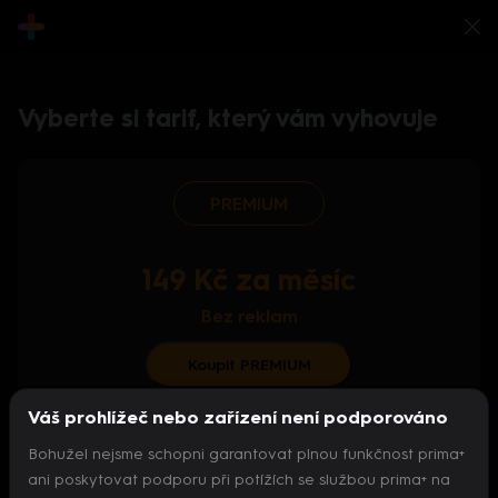
Vyberte si tarif, který vám vyhovuje
PREMIUM
149 Kč za měsíc
Bez reklam
Koupit PREMIUM
Váš prohlížeč nebo zařízení není podporováno
S ročním předplatným od 124 Kč/měs.
Bohužel nejsme schopni garantovat plnou funkčnost prima+
Archiv pořadů
ani poskytovat podporu při potížích se službou prima+ na