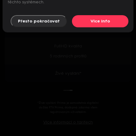
těchto systémech.
Předpremiéry seriálů
Přesto pokračovat
Více info
2000+ českých i zahraničních titulů
FullHD kvalita
5 rodinných profilů
Živé vysílání*
*Živé vysílání Prima je samostatná digitální
služba FTV Prima, dostupná zdarma všem
registrovaným uživatelům.
Více informací o tarifech