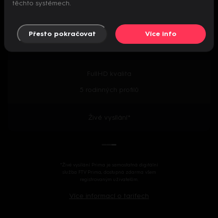
těchto systémech.
Předpremiéry seriálů
Přesto pokračovat
Více info
2000+ českých i zahraničních titulů
FullHD kvalita
5 rodinných profilů
Živé vysílání*
*Živé vysílání Prima je samostatná digitální
služba FTV Prima, dostupná zdarma všem
registrovaným uživatelům.
Více informací o tarifech