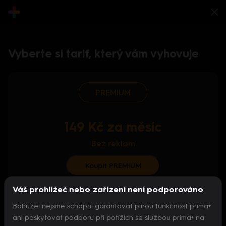
Vyberte si tarif, který vám vyhovuje
PREMIUM
149 Kč za měsíc
Bez reklam
Koupit PREMIUM
Váš prohlížeč nebo zařízení není podporováno
S ročním předplatným od 124 Kč/měs.
Bohužel nejsme schopni garantovat plnou funkčnost prima+
Archiv pořadů
ani poskytovat podporu při potížích se službou prima+ na