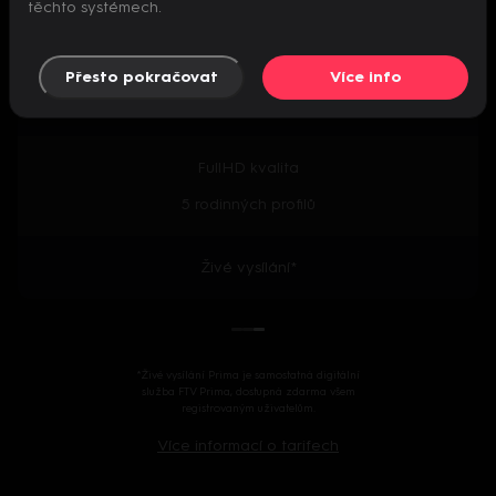
těchto systémech.
Předpremiéry seriálů
Přesto pokračovat
Více info
2000+ českých i zahraničních titulů
FullHD kvalita
5 rodinných profilů
Živé vysílání*
*Živé vysílání Prima je samostatná digitální
služba FTV Prima, dostupná zdarma všem
registrovaným uživatelům.
Více informací o tarifech