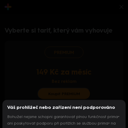
Vyberte si tarif, který vám vyhovuje
PREMIUM
149 Kč za měsíc
Bez reklam
Koupit PREMIUM
Váš prohlížeč nebo zařízení není podporováno
S ročním předplatným od 124 Kč/měs.
Bohužel nejsme schopni garantovat plnou funkčnost prima+
Archiv pořadů
ani poskytovat podporu při potížích se službou prima+ na