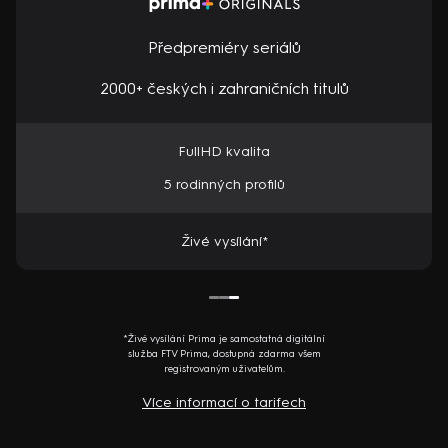
Předpremiéry seriálů
2000+ českých i zahraničních titulů
FullHD kvalita
5 rodinných profilů
Živé vysílání*
*Živé vysílání Prima je samostatná digitální
služba FTV Prima, dostupná zdarma všem
registrovaným uživatelům.
Více informací o tarifech