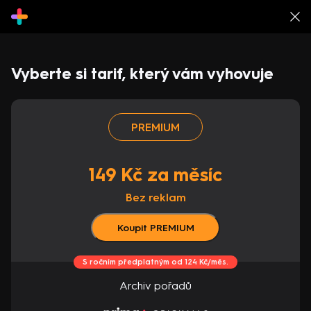
Vyberte si tarif, který vám vyhovuje
PREMIUM
149 Kč za měsíc
Bez reklam
Koupit PREMIUM
S ročním předplatným od 124 Kč/měs.
Archiv pořadů