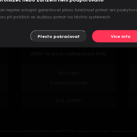
el nejsme schopni garantovat plnou funkčnost prima+ ani poskytov
Archiv pořadů
ru při potížích se službou prima+ na těchto systémech.
Přesto pokračovat
Více info
Předpremiéry seriálů
2000+ českých i zahraničních titulů
HD kvalita
5 rodinných profilů
Živé vysílání*
ysílání Prima je samostatná digitální služba FTV Prima, dostupná zdarma všem registrovaným uži