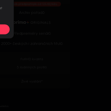
S ročním předplatným od 124 Kč/měs.
at
Archiv pořadů
Předpremiéry seriálů
2000+ českých i zahraničních titulů
FullHD kvalita
5 rodinných profilů
Živé vysílání*
vatelům.