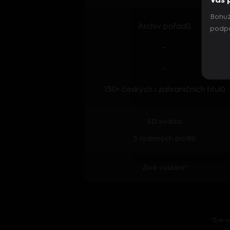
Bohuž
Archiv pořadů
podpo
-
-
150+ českých i zahraničních titulů
SD kvalita
5 rodinných profilů
Živé vysílání*
*Živé v