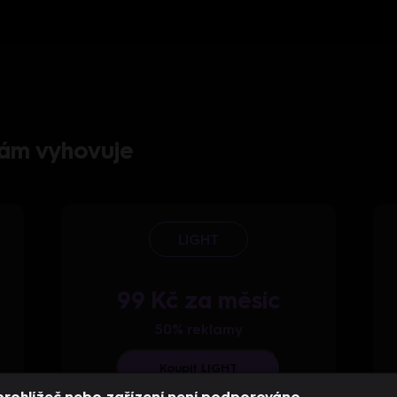
 vám vyhovuje
LIGHT
99 Kč za měsíc
50% reklamy
Koupit LIGHT
prohlížeč nebo zařízení není podporováno