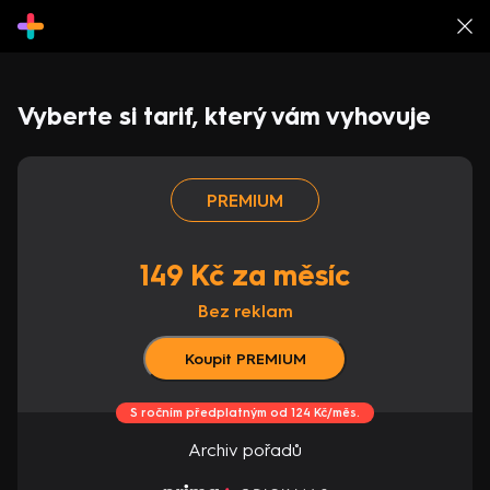
Vyberte si tarif, který vám vyhovuje
PREMIUM
149 Kč za měsíc
Bez reklam
Koupit PREMIUM
S ročním předplatným od 124 Kč/měs.
Archiv pořadů