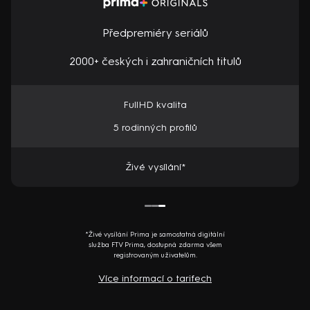
Předpremiéry seriálů
2000+ českých i zahraničních titulů
FullHD kvalita
5 rodinných profilů
Živé vysílání*
*Živé vysílání Prima je samostatná digitální
služba FTV Prima, dostupná zdarma všem
registrovaným uživatelům.
Více informací o tarifech