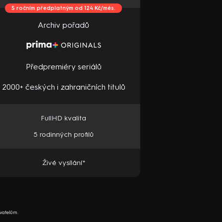
S ročním předplatným od 124 Kč/měs.
Archiv pořadů
Předpremiéry seriálů
2000+ českých i zahraničních titulů
FullHD kvalita
5 rodinných profilů
Živé vysílání*
vatelům.