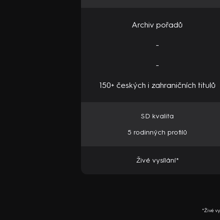
Archiv pořadů
-
-
150+ českých i zahraničních titulů
SD kvalita
5 rodinných profilů
Živé vysílání*
*Živé v