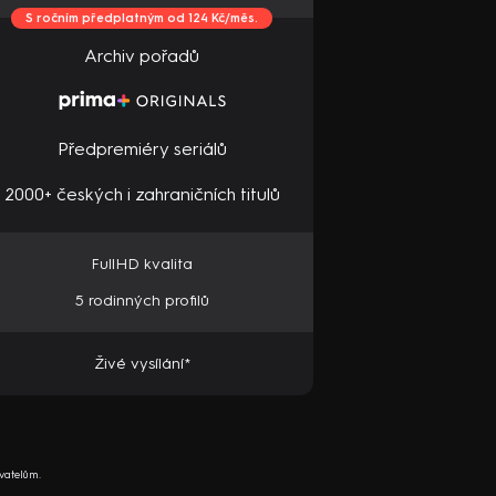
S ročním předplatným od 124 Kč/měs.
Archiv pořadů
Předpremiéry seriálů
2000+ českých i zahraničních titulů
FullHD kvalita
5 rodinných profilů
Živé vysílání*
vatelům.