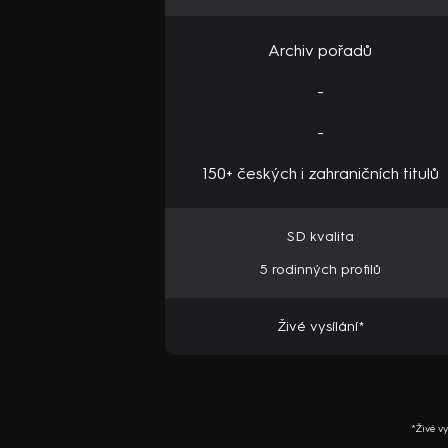
Archiv pořadů
-
-
150+ českých i zahraničních titulů
SD kvalita
5 rodinných profilů
Živé vysílání*
*Živé v