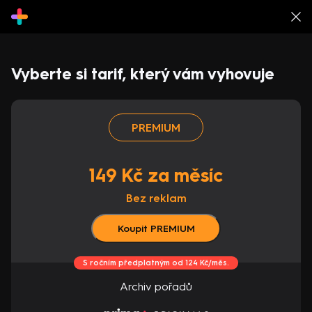
Vyberte si tarif, který vám vyhovuje
PREMIUM
149 Kč za měsíc
Bez reklam
Koupit PREMIUM
S ročním předplatným od 124 Kč/měs.
Archiv pořadů