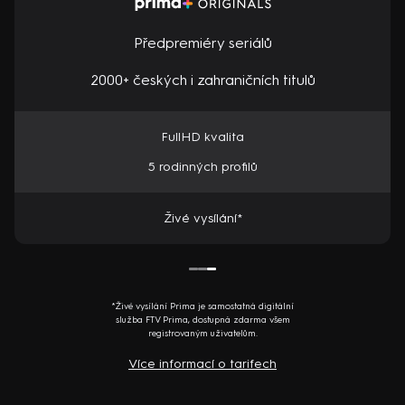
Předpremiéry seriálů
2000+ českých i zahraničních titulů
FullHD kvalita
5 rodinných profilů
Živé vysílání*
*Živé vysílání Prima je samostatná digitální
služba FTV Prima, dostupná zdarma všem
registrovaným uživatelům.
Více informací o tarifech