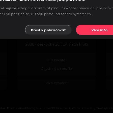
el nejsme schopni garantovat plnou funkčnost prima+ ani poskytov
Archiv pořadů
ru při potížích se službou prima+ na těchto systémech.
Přesto pokračovat
Více info
Předpremiéry seriálů
2000+ českých i zahraničních titulů
HD kvalita
5 rodinných profilů
Živé vysílání*
ysílání Prima je samostatná digitální služba FTV Prima, dostupná zdarma všem registrovaným uži