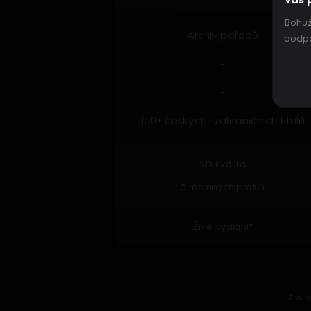
Bohuž
Archiv pořadů
podpo
-
-
150+ českých i zahraničních titulů
SD kvalita
5 rodinných profilů
Živé vysílání*
*Živé v