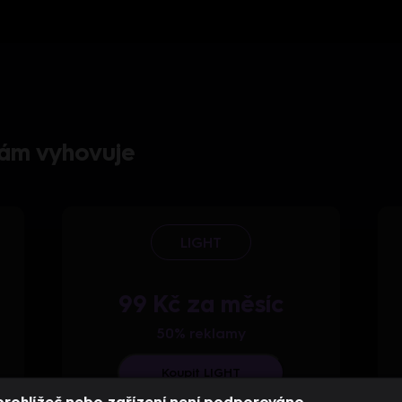
 vám vyhovuje
LIGHT
99 Kč za měsíc
50% reklamy
Koupit LIGHT
prohlížeč nebo zařízení není podporováno