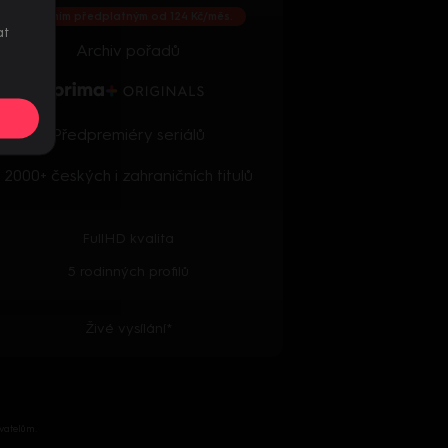
S ročním předplatným od 124 Kč/měs.
at
Archiv pořadů
Předpremiéry seriálů
2000+ českých i zahraničních titulů
FullHD kvalita
5 rodinných profilů
Živé vysílání*
vatelům.