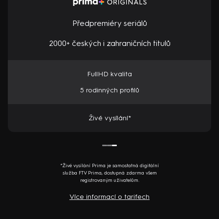
Předpremiéry seriálů
2000+ českých i zahraničních titulů
FullHD kvalita
5 rodinných profilů
Živé vysílání*
*Živé vysílání Prima je samostatná digitální
služba FTV Prima, dostupná zdarma všem
registrovaným uživatelům.
Více informací o tarifech