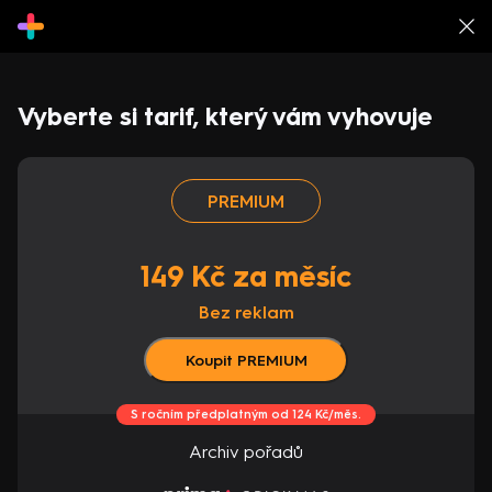
Vyberte si tarif, který vám vyhovuje
PREMIUM
149 Kč za měsíc
Bez reklam
Koupit PREMIUM
S ročním předplatným od 124 Kč/měs.
Archiv pořadů