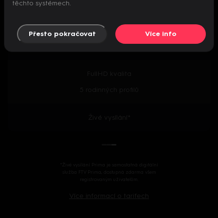
těchto systémech.
Předpremiéry seriálů
Přesto pokračovat
Více info
2000+ českých i zahraničních titulů
FullHD kvalita
5 rodinných profilů
Živé vysílání*
*Živé vysílání Prima je samostatná digitální
služba FTV Prima, dostupná zdarma všem
registrovaným uživatelům.
Více informací o tarifech