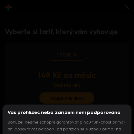
Vyberte si tarif, který vám vyhovuje
PREMIUM
149 Kč za měsíc
Bez reklam
Koupit PREMIUM
Váš prohlížeč nebo zařízení není podporováno
S ročním předplatným od 124 Kč/měs.
Bohužel nejsme schopni garantovat plnou funkčnost prima+
Archiv pořadů
ani poskytovat podporu při potížích se službou prima+ na