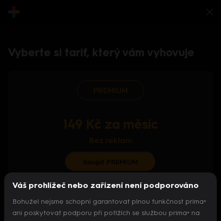
Vyberte si tarif, který vám vyhovuje
PREMIUM
149 Kč za měsíc
Bez reklam
Koupit PREMIUM
Váš prohlížeč nebo zařízení není podporováno
S ročním předplatným od 124 Kč/měs.
Bohužel nejsme schopni garantovat plnou funkčnost prima+
Archiv pořadů
ani poskytovat podporu při potížích se službou prima+ na