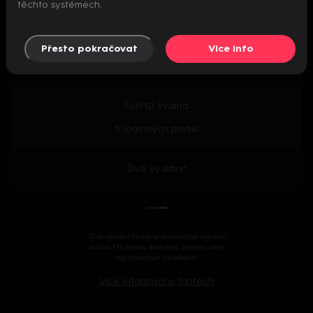
těchto systémech.
Předpremiéry seriálů
Přesto pokračovat
Více info
2000+ českých i zahraničních titulů
FullHD kvalita
5 rodinných profilů
Živé vysílání*
*Živé vysílání Prima je samostatná digitální
služba FTV Prima, dostupná zdarma všem
registrovaným uživatelům.
Více informací o tarifech