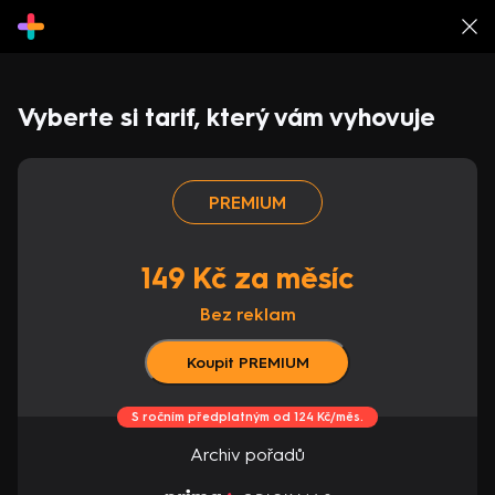
Vyberte si tarif, který vám vyhovuje
PREMIUM
149 Kč za měsíc
Bez reklam
Koupit PREMIUM
S ročním předplatným od 124 Kč/měs.
Archiv pořadů