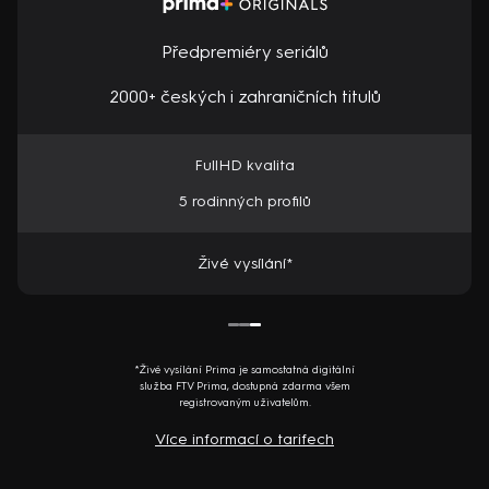
Předpremiéry seriálů
2000+ českých i zahraničních titulů
FullHD kvalita
5 rodinných profilů
Živé vysílání*
*Živé vysílání Prima je samostatná digitální
služba FTV Prima, dostupná zdarma všem
registrovaným uživatelům.
Více informací o tarifech