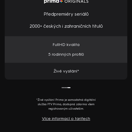
Předpremiéry seriálů
2000+ českých i zahraničních titulů
FullHD kvalita
5 rodinných profilů
Živé vysílání*
*Živé vysílání Prima je samostatná digitální
služba FTV Prima, dostupná zdarma všem
registrovaným uživatelům.
Více informací o tarifech