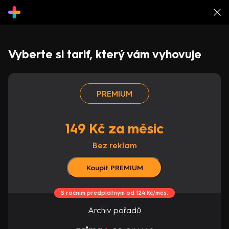
Vyberte si tarif, který vám vyhovuje
PREMIUM
149 Kč za měsíc
Bez reklam
Koupit PREMIUM
S ročním předplatným od 124 Kč/měs.
Archiv pořadů