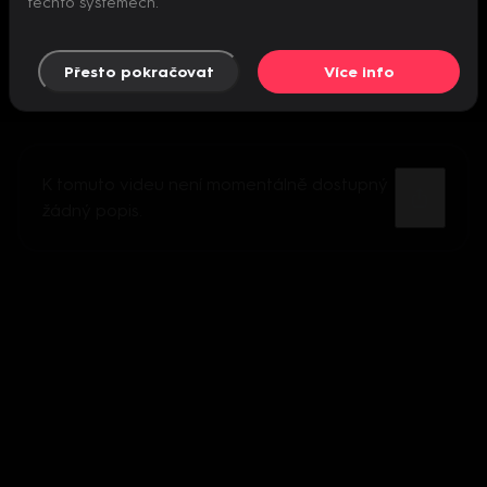
těchto systémech.
Přesto pokračovat
Více info
K tomuto videu není momentálně dostupný
žádný popis.