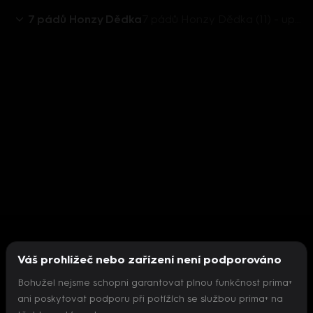
7 pádů Honzy Dědka
7 pádů Honzy Dědka (11) - upoutávka
Váš prohlížeč nebo zařízení není podporováno
Bohužel nejsme schopni garantovat plnou funkčnost prima+
ani poskytovat podporu při potížích se službou prima+ na
Nepodařilo se inicializovat přehrávač