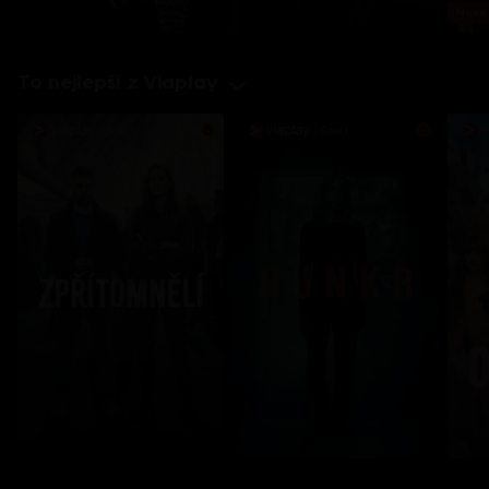
Nové 
To nejlepší z Viaplay