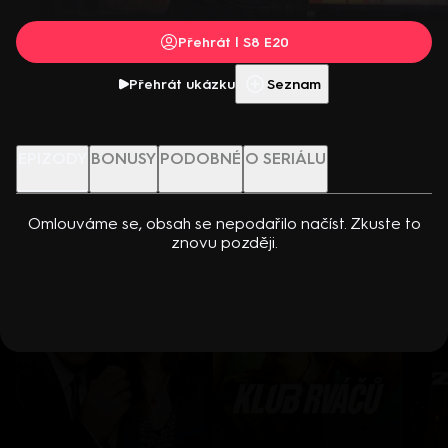
Přehrát film
Přehrát | S8 E20
Více info
Přehrát ukázku
Přehrát ukázku
Seznam
Nenechte si ujít
EPIZODY
BONUSY
PODOBNÉ
O SERIÁLU
Omlouváme se, obsah se nepodařilo načíst. Zkuste to
znovu později.