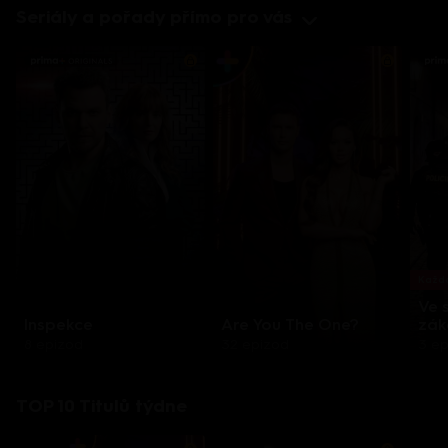
Seriály a pořady přímo pro vás
Každo
Ve 
Inspekce
Are You The One?
zák
8 epizod
32 epizod
3 e
TOP 10 Titulů týdne